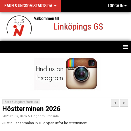
BARN & UNGDOM STARTSIDA
LOGGA IN
Välkommen till
Linköpings GS
HEM
NYHETER
DIREKTBOKNING
Barn & Ungdom Startsida
<
>
Höstterminen 2026
2025-01-07, Barn & Ungdom Startsida
Just nu är anmälan INTE öppen inför höstterminen!