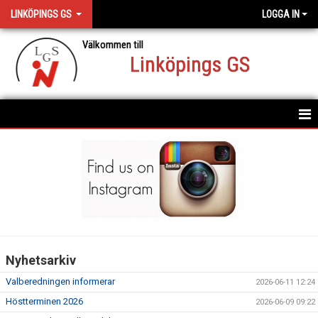
LINKÖPINGS GS
LOGGA IN
Välkommen till
Linköpings GS
HEM
AKTUELLT
DOKUMENT
BLI LEDARE
Nyhetsarkiv
KONTAKT
Valberedningen informerar
2026-06-11 12:24
Höstterminen 2026
2026-06-09 09:22