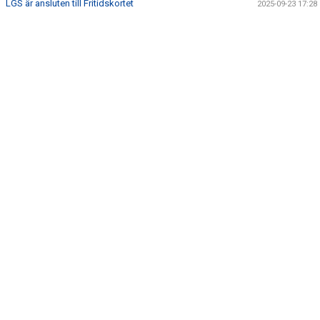
LGS är ansluten till Fritidskortet
2025-09-23 17:28